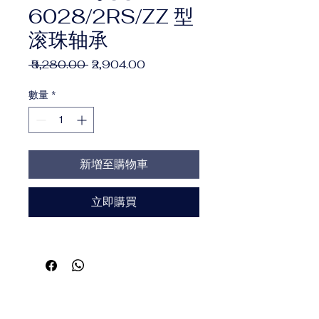
6028/2RS/ZZ 型
滚珠轴承
一
促
 ₹5,280.00 
₹2,904.00
般
銷
價
價
數量
*
格
格
新增至購物車
立即購買