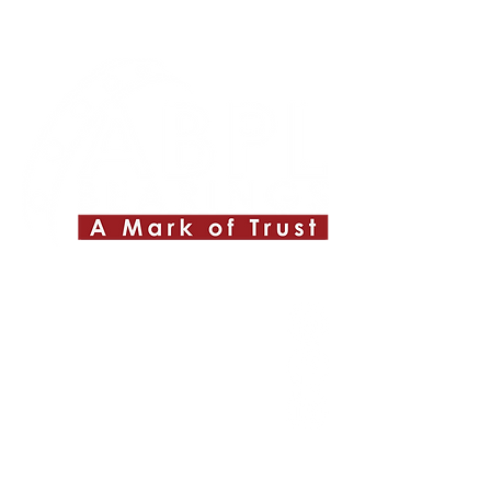
Quick Links
About ABPL
Quality
Career
Blog & News
Contact Us
SiteMap