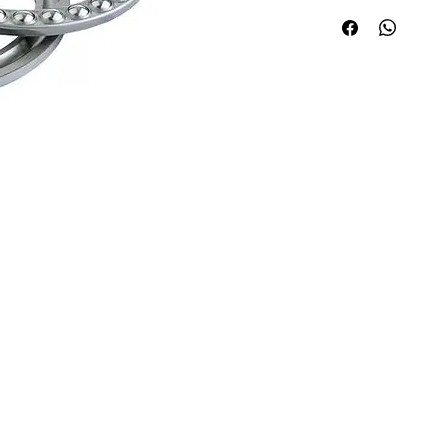
Quick Links
Applications
About ABPL
Agriculture
Quality
Construction & Mining