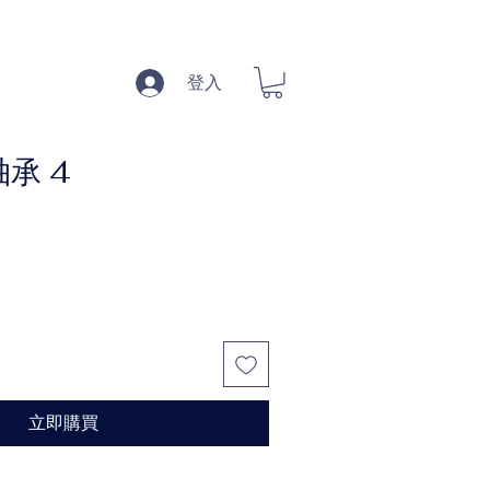
登入
承 4
促
銷
價
格
立即購買