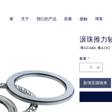
家
关于
我们的产品
质量
接触
博客
滚珠推力轴
一
 ₹117.00 
₹64.00
般
價
數量
*
格
新增至購物車