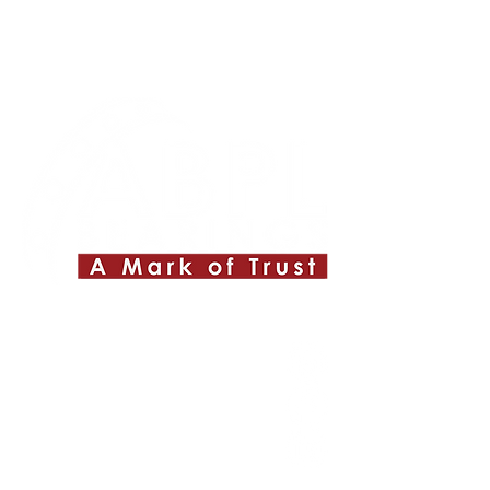
Quick Links
About ABPL
Quality
Career
Blog & News