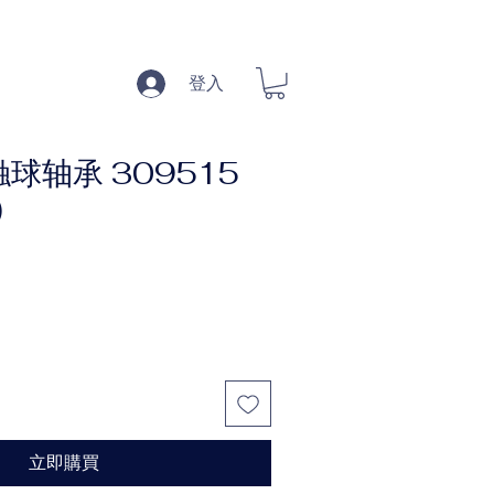
登入
球轴承 309515
)
立即購買