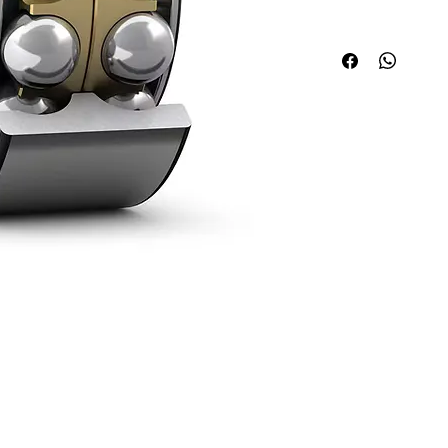
Quick Links
Applications
About ABPL
Agriculture
Quality
Construction & Mining