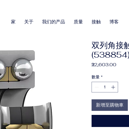
家
关于
我们的产品
质量
接触
博客
双列角接触
(538854
價
₹22,603.00
格
數量
*
新增至購物車