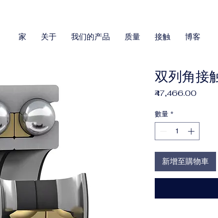
家
关于
我们的产品
质量
接触
博客
双列角接触
價
₹47,466.00
格
數量
*
新增至購物車