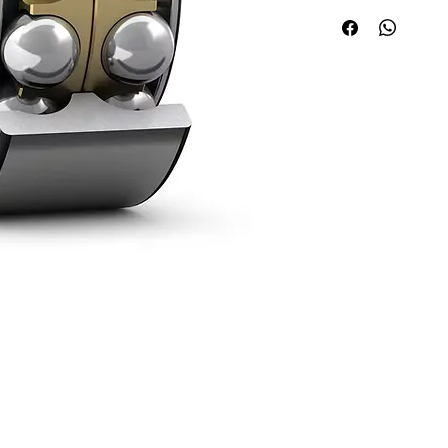
Quick Links
Applications
About ABPL
Agriculture
Quality
Construction & Mining