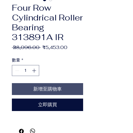
Four Row
Cylindrical Roller
Bearing
313891A IR
一
促
 ₹28,096.00 
₹15,453.00
般
銷
價
價
數量
*
格
格
新增至購物車
立即購買