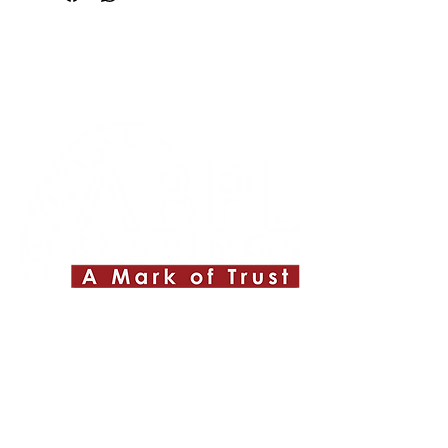
Quick Links
About ABPL
Quality
Career