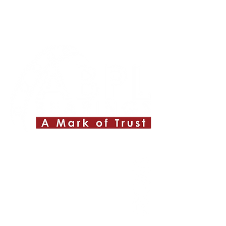
Quick Links
About ABPL
Quality
Career
Blog & News