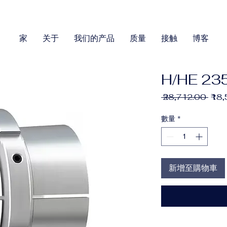
家
关于
我们的产品
质量
接触
博客
H/HE 23
一
 ₹28,712.00 
₹18
般
價
數量
*
格
新增至購物車