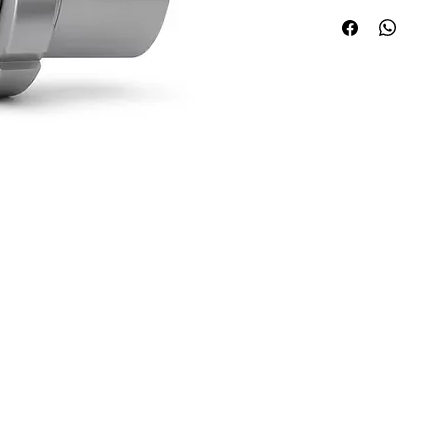
Quick Links
Applications
About ABPL
Agriculture
Quality
Construction & Mining
Career
Paper & Pulp
Blog & News
Steel/Rolling Mill