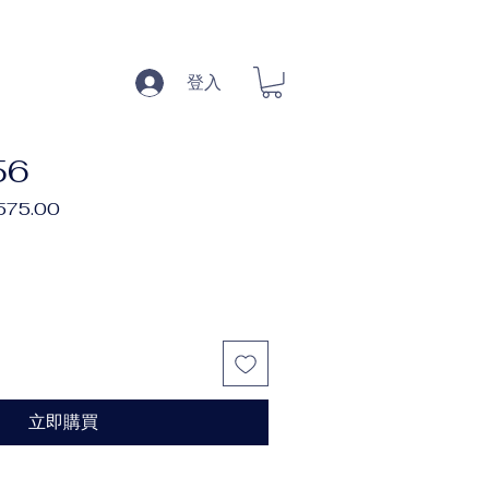
登入
56
促
,575.00
銷
價
格
立即購買