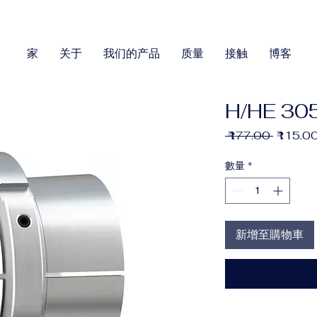
家
关于
我们的产品
质量
接触
博客
H/HE 30
一
 ₹177.00 
₹115.0
般
價
數量
*
格
新增至購物車