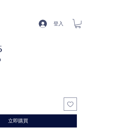
登入
5
促
0
銷
價
格
立即購買