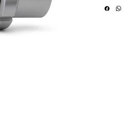
Quick Links
Applications
About ABPL
Agriculture
Quality
Construction & Mining
Career
Paper & Pulp
Blog & News
Steel/Rolling Mill