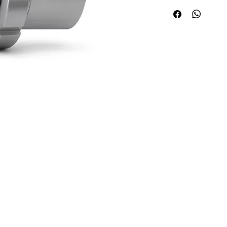
Quick Links
Applications
About ABPL
Agriculture
Quality
Construction & Mining
Career
Paper & Pulp
Blog & News
Steel/Rolling Mill