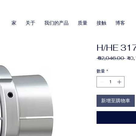
家
关于
我们的产品
质量
接触
博客
H/HE 31
一
 ₹62,046.00 
₹40
般
價
數量
*
格
新增至購物車