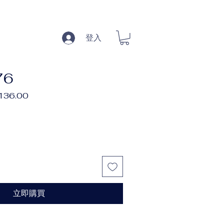
登入
76
促
,136.00
銷
價
格
立即購買