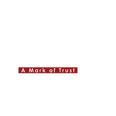
Quick Links
About ABPL
Quality
Career