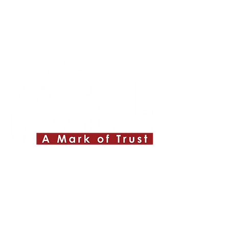
Quick Links
About ABPL
Quality
Career