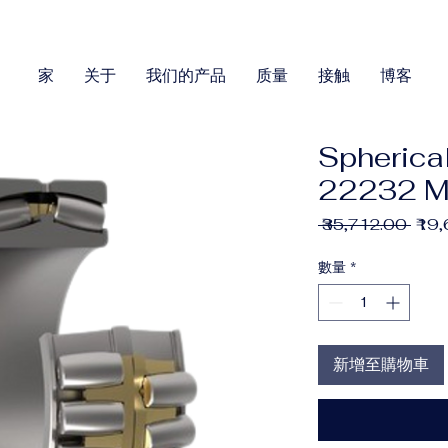
家
关于
我们的产品
质量
接触
博客
Spherical
22232 
一
 ₹35,712.00 
₹19
般
價
數量
*
格
新增至購物車