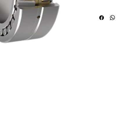
Quick Links
Applications
About ABPL
Agriculture
Quality
Construction & Mining
Career
Paper & Pulp
Blog & News
Steel/Rolling Mill