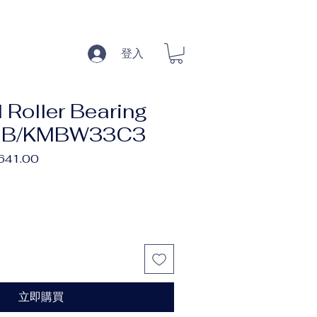
登入
 Roller Bearing
MB/KMBW33C3
促
,641.00
銷
價
格
立即購買