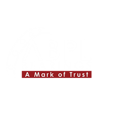
Quick Links
About ABPL
Quality
Career
Blog & News