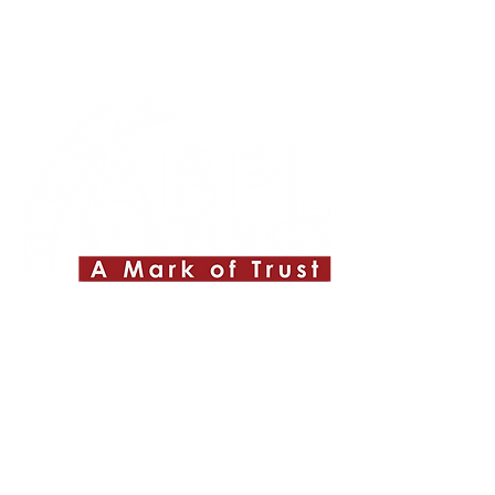
Quick Links
About ABPL
Quality
Career
Blog & News