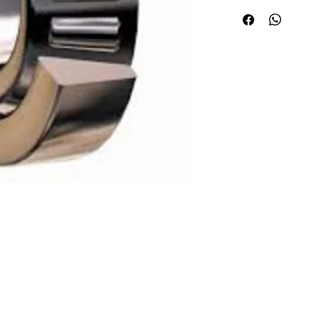
Quick Links
Applications
About ABPL
Agriculture
Quality
Construction & Mining