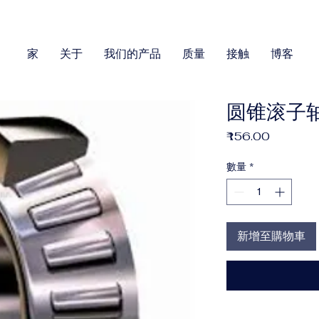
家
关于
我们的产品
质量
接触
博客
圆锥滚子轴
價
₹156.00
格
數量
*
新增至購物車