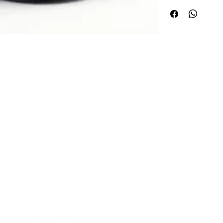
Quick Links
Applications
About ABPL
Agriculture
Quality
Construction & Mining
Career
Paper & Pulp
Blog & News
Steel/Rolling Mill
Textile
Contact Us
SiteMap
Electric Motors & Pump
Commercial Vehicles
Passenger Cars
Transmissions