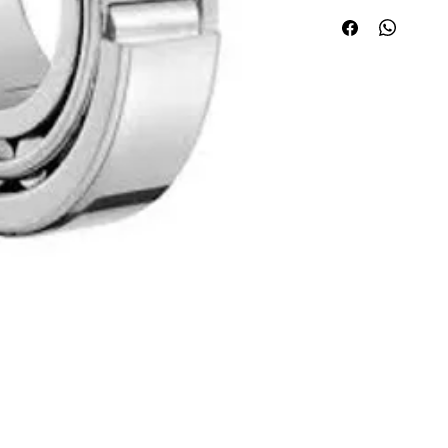
Quick Links
Applications
About ABPL
Agriculture
Quality
Construction & Mining