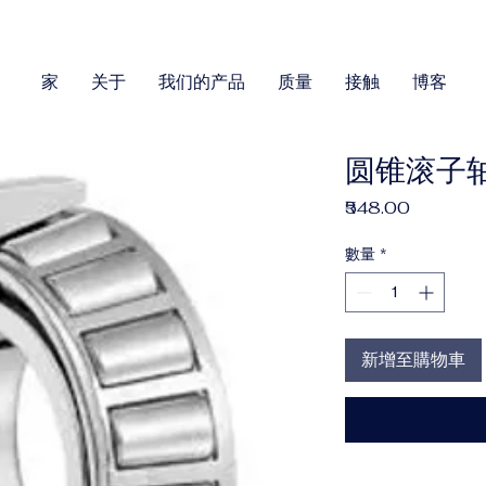
家
关于
我们的产品
质量
接触
博客
圆锥滚子轴
價
₹548.00
格
數量
*
新增至購物車