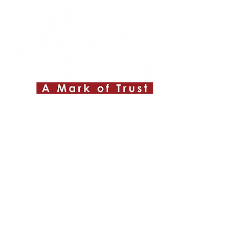
Quick Links
About ABPL
Quality
Career
Blog & News
Contact Us
SiteMap