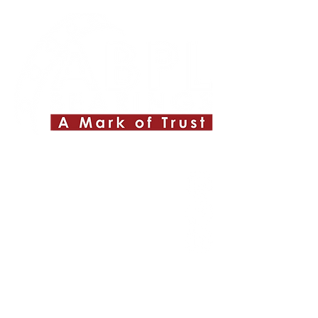
Quick Links
About ABPL
Quality
Career
Blog & News
Contact Us
SiteMap